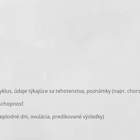
lus, údaje týkajúce sa tehotenstva, poznámky (napr. chorob
aschopnosť
plodné dni, ovulácia, predikované výsledky)