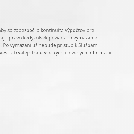
by sa zabezpečila kontinuita výpočtov pre
majú právo kedykoľvek požiadať o vymazanie
m
. Po vymazaní už nebude prístup k Službám,
esť k trvalej strate všetkých uložených informácií.