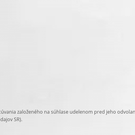
úvania založeného na súhlase udelenom pred jeho odvolaním
ajov SR).