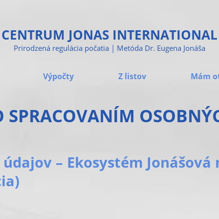
CENTRUM JONAS INTERNATIONAL
Prirodzená regulácia počatia | Metóda Dr. Eugena Jonáša
Výpočty
Z listov
Mám o
O SPRACOVANÍM OSOBNÝ
 údajov – Ekosystém Jonášová
ia)