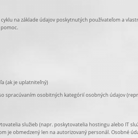
a cyklu na základe údajov poskytnutých používateľom a vlas
u pomoc.
a (ak je uplatniteľný)
 so spracúvaním osobitných kategórií osobných údajov (rep
atelia služieb (napr. poskytovatelia hostingu alebo IT služ
jom je obmedzený len na autorizovaný personál. Osobné ú