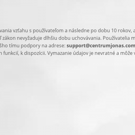
ania vzťahu s používateľom a následne po dobu 10 rokov, a
ľ zákon nevyžaduje dlhšiu dobu uchovávania. Používatelia 
ášho tímu podpory na adrese:
support@centrumjonas.co
funkcií, k dispozícii. Vymazanie údajov je nevratné a môže vi