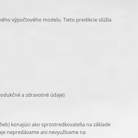
tného výpočtového modelu. Tieto predikcie slúžia
rodukčné a zdravotné údaje)
ieb) konajúci ako sprostredkovatelia na základe
daje nepredávame ani nevyužívame na