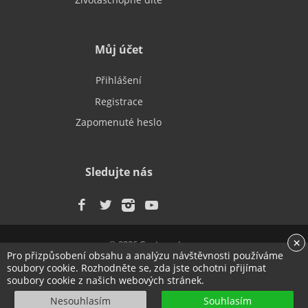
Můj účet
Přihlášení
Registrace
Zapomenuté heslo
Sledujte nás
×
© 2026 Centrum Jonas
Pro přizpůsobení obsahu a analýzu návštěvnosti používáme
Terms & Conditions
Privacy policy & GDPR
soubory cookie. Rozhodněte se, zda jste ochotni přijímat
soubory cookie z našich webových stránek.
jazyk
Nesouhlasím
Souhlasím