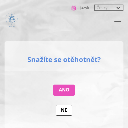
jazyk
Snažíte se otěhotnět?
ANO
NE