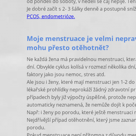
od pondělí do soboty, v neděli se čaj nepije. Ten
Je dobré začít s 2- 3 šálky denně a postupně sníž
PCOS, endometrióze.
Moje menstruace je velmi nepra
mohu přesto otěhotnět?
Ne každá žena má pravidelnou menstruaci, kter
dní. Obvykle cyklus kolísá v rozmezí několika d
faktory jako jsou nemoc, stres atd.
Ale jsou i ženy, které mají menstruaci jen 1-2 d
lékařské prohlídky neprokáží žádný zdravotní pr
případech byly již výpočty úspěšné, protože n
automaticky neznamená, že nemůže dojít k poče
Např: i ženy po porodu, které ještě menstruaci
Nejdřívější případ otěhotnění, který jsme zazna
porodu.
Pokud menstruace není přítomna z důvodu me