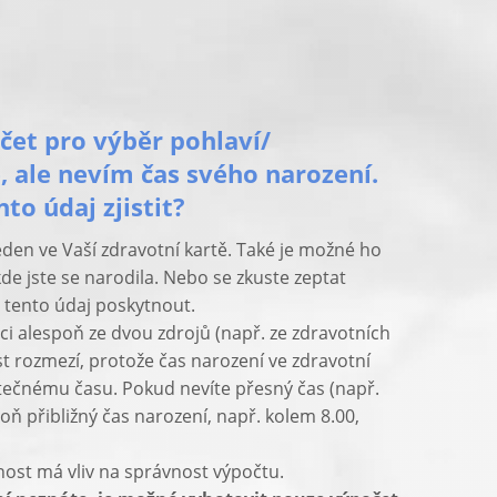
et pro výběr pohlaví/
, ale nevím čas svého narození.
to údaj zjistit?
den ve Vaší zdravotní kartě. Také je možné ho
 kde jste se narodila. Nebo se zkuste zeptat
 tento údaj poskytnout.
ci alespoň ze dvou zdrojů (např. ze zdravotních
t rozmezí, protože čas narození ve zdravotní
tečnému času. Pokud nevíte přesný čas (např.
poň přibližný čas narození, např. kolem 8.00,
nost má vliv na správnost výpočtu.