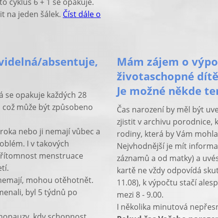
to cyklus 6 + 1 se opakuje.
it na jeden šálek.
Číst dále o
videlná/absentuje,
Mám zájem o výpoč
životaschopné dítě
Je možné někde ten
á se opakuje každých 28
ní, což může být způsobeno
Čas narození by měl být uve
zjistit v archivu porodnice,
o roka nebo ji nemají vůbec a
rodiny, která by Vám mohla
oblém. I v takových
Nejvhodnější je mít informa
epřítomnost menstruace
záznamů a od matky) a uvés
tí.
kartě ne vždy odpovídá sku
 nemají, mohou otěhotnět.
11.08), k výpočtu stačí ales
menali, byl 5 týdnů po
mezi 8 - 9.00.
I několika minutová nepřes
nopauzy, kdy schopnost