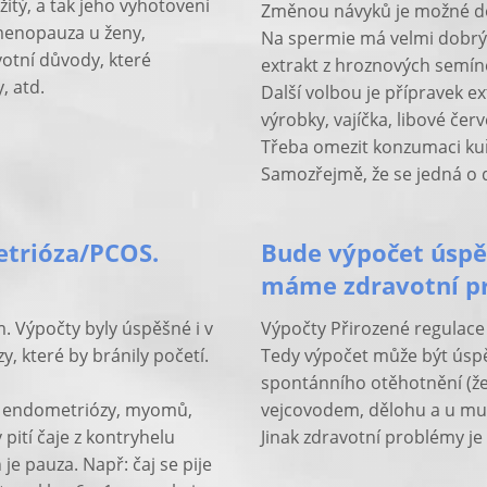
itý, a tak jeho vyhotovení
Změnou návyků je možné dos
 menopauza u ženy,
Na spermie má velmi dobrý v
votní důvody, které
extrakt z hroznových semínek
, atd.
Další volbou je přípravek e
výrobky, vajíčka, libové če
Třeba omezit konzumaci kuře
Samozřejmě, že se jedná o
etrióza/PCOS.
Bude výpočet úspěš
máme zdravotní p
. Výpočty byly úspěšné i v
Výpočty Přirozené regulace 
, které by bránily početí.
Tedy výpočet může být úspě
spontánního otěhotnění (že
, endometriózy, myomů,
vejcovodem, dělohu a u mu
 pití čaje z kontryhelu
Jinak zdravotní problémy je
 je pauza. Např: čaj se pije