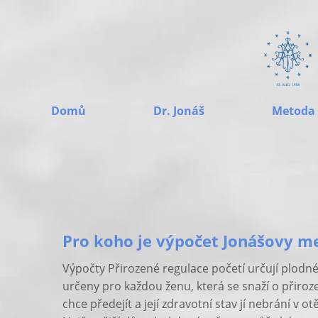
Domů
Dr. Jonáš
Metoda
Pro koho je výpočet Jonášovy m
Výpočty Přirozené regulace početí určují plodné
určeny pro každou ženu, která se snaží o přiro
chce předejít a její zdravotní stav jí nebrání v o