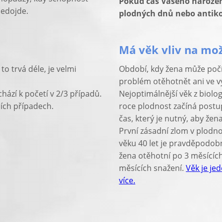
Pokud čas Vašeho narozen
nedojde.
plodných dnů nebo antik
Má věk vliv na mo
o trvá déle, je velmi
Období, kdy žena může počí
problém otěhotnět ani ve vyš
hází k početí v 2/3 případů.
Nejoptimálnější věk z biolo
ních případech.
roce plodnost začíná postu
čas, který je nutný, aby žen
První zásadní zlom v plodno
věku 40 let je pravděpodobn
žena otěhotní po 3 měsících
měsících snažení.
Věk je jed
více.