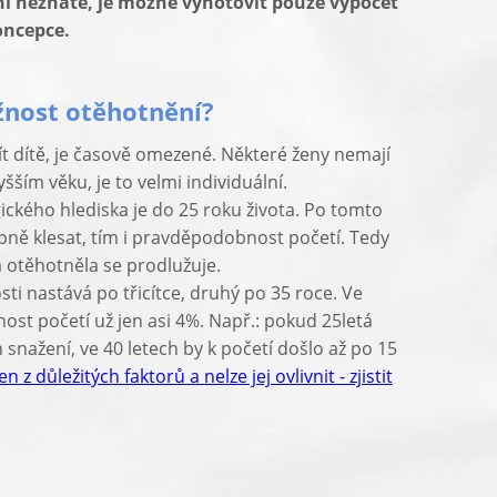
í neznáte, je možné vyhotovit pouze výpočet
oncepce.
žnost otěhotnění?
t dítě, je časově omezené. Některé ženy nemají
ším věku, je to velmi individuální.
gického hlediska je do 25 roku života. Po tomto
pně klesat, tím i pravděpodobnost početí. Tedy
a otěhotněla se prodlužuje.
sti nastává po třicítce, druhý po 35 roce. Ve
ost početí už jen asi 4%. Např.: pokud 25letá
 snažení, ve 40 letech by k početí došlo až po 15
en z důležitých faktorů a nelze jej ovlivnit - zjistit