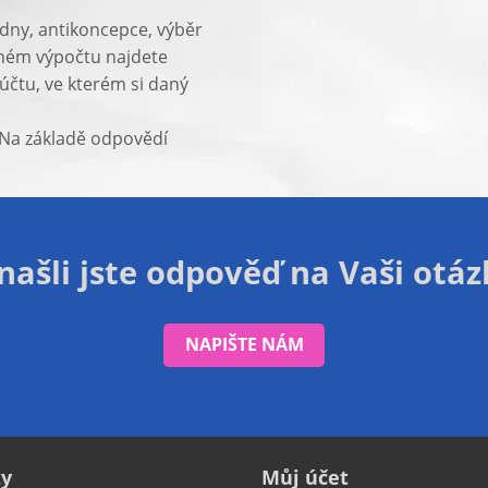
 dny, antikoncepce, výběr
eném výpočtu najdete
 účtu, ve kterém si daný
? Na základě odpovědí
ašli jste odpověď na Vaši otá
NAPIŠTE NÁM
ty
Můj účet