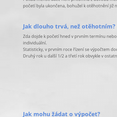
početí byla ukončena, bohužel k otěhotnění již 
Jak dlouho trvá, než otěhotním?
Zda dojde k početí hned v prvním termínu nebo t
individuální.
Statisticky, v prvním roce řízení se výpočtem doc
Druhý rok u další 1/2 a třetí rok obvykle v ostat
Jak mohu žádat o výpočet?