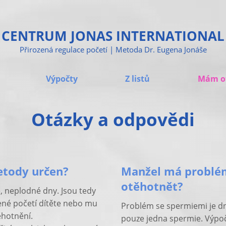
CENTRUM JONAS INTERNATIONAL
Přirozená regulace početí | Metoda Dr. Eugena Jonáše
Výpočty
Z listů
Mám o
Otázky a odpovědi
etody určen?
Manžel má problém
otěhotnět?
, neplodné dny. Jsou tedy
zené početí dítěte nebo mu
Problém se spermiemi je dne
těhotnění.
pouze jedna spermie. Výpoč