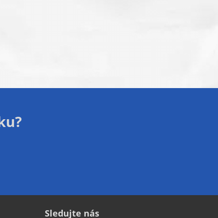
zku?
Sledujte nás