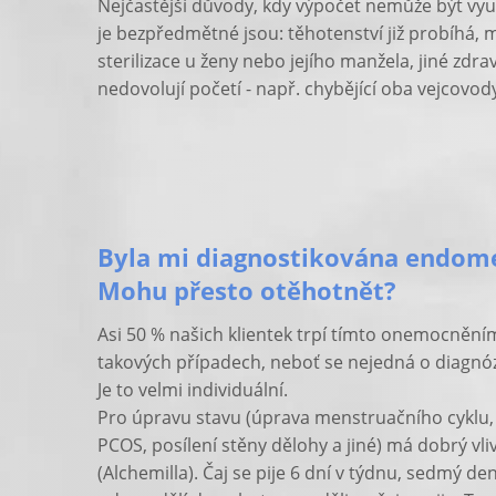
Nejčastější důvody, kdy výpočet nemůže být využ
je bezpředmětné jsou: těhotenství již probíhá,
sterilizace u ženy nebo jejího manžela, jiné zdra
nedovolují početí - např. chybějící oba vejcovody
Byla mi diagnostikována endom
Mohu přesto otěhotnět?
Asi 50 % našich klientek trpí tímto onemocněním
takových případech, neboť se nejedná o diagnózy
Je to velmi individuální.
Pro úpravu stavu (úprava menstruačního cyklu
PCOS, posílení stěny dělohy a jiné) má dobrý vliv
(Alchemilla). Čaj se pije 6 dní v týdnu, sedmý den