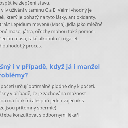
pět ke zlepšení stavu.
liv užívání vitamínu C a E. Velmi vhodný je
, který je bohatý na tyto látky, antioxidanty.
xtrakt Lepidium meyenii (Maca). Jídla jako mléčné
rvené maso, játra, ořechy mohou také pomoci.
cího masa, také alkoholu či cigaret.
 dlouhodobý proces.
ný i v případě, když já i manžel
roblémy?
početí určují optimálně plodné dny k početí.
šný v případě, že je zachována možnost
na má funkční alespoň jeden vaječník s
že jsou přítomny spermie).
 třeba konzultovat s odbornými lékaři.