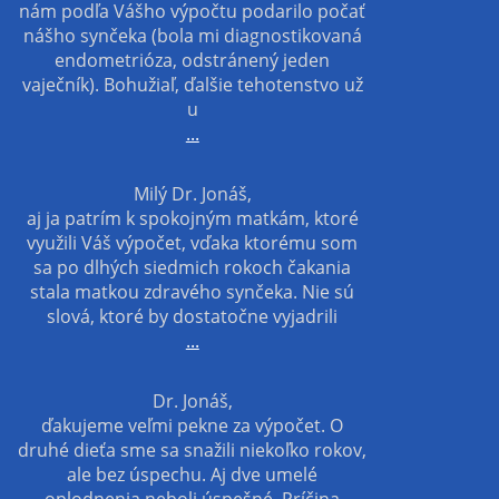
nám podľa Vášho výpočtu podarilo počať
nášho synčeka (bola mi diagnostikovaná
endometrióza, odstránený jeden
vaječník). Bohužiaľ, ďalšie tehotenstvo už
u
...
Milý Dr. Jonáš,
aj ja patrím k spokojným matkám, ktoré
využili Váš výpočet, vďaka ktorému som
sa po dlhých siedmich rokoch čakania
stala matkou zdravého synčeka. Nie sú
slová, ktoré by dostatočne vyjadrili
...
Dr. Jonáš,
ďakujeme veľmi pekne za výpočet. O
druhé dieťa sme sa snažili niekoľko rokov,
ale bez úspechu. Aj dve umelé