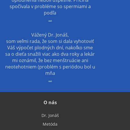
oplodnenia neboli úspešné. Príčina
spočívala v probléme so spermiami a
podľa
...
Vážený Dr. Jonáš,
som veľmi rada, že som si dala vyhotoviť
Váš výpočet plodných dní, nakoľko sme
sa o dieťa snažili viac ako dva roky a lekár
mi oznámil, že bez menštruácie ani
neotehotniem (problém s periódou bol u
mňa
...
O nás
Dr. Jonáš
Metóda