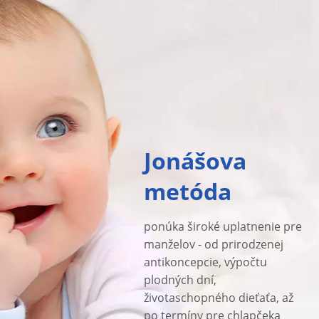
Jonášova
metóda
ponúka široké uplatnenie pre
manželov - od prirodzenej
antikoncepcie, výpočtu
plodných dní,
životaschopného dieťaťa, až
po termíny pre chlapčeka