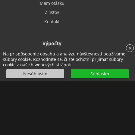
Mám otázku
Z listov
Kontakt
Výpočty
×
Na prispôsobenie obsahu a analýzu návštevnosti používame
Antikoncepcia
súbory cookie. Rozhodnite sa, či ste ochotní prijímať súbory
cookie z našich webových stránok.
Chlapec alebo dievča
Nesúhlasím
Súhlasím
Plodné dni
Životaschopné dieťa
Môj účet
Prihlásenie
Vytvoriť účet