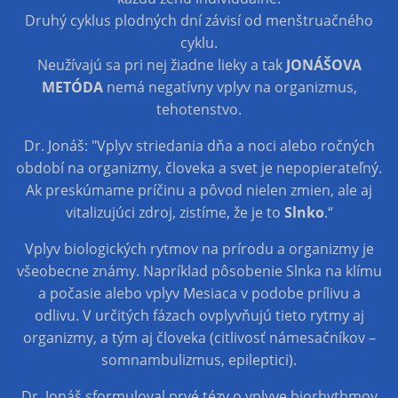
Druhý cyklus plodných dní závisí od menštruačného
cyklu.
Neužívajú sa pri nej žiadne lieky a tak
JONÁŠOVA
METÓDA
nemá negatívny vplyv na organizmus,
tehotenstvo.
Dr. Jonáš: "Vplyv striedania dňa a noci alebo ročných
období na organizmy, človeka a svet je nepopierateľný.
Ak preskúmame príčinu a pôvod nielen zmien, ale aj
vitalizujúci zdroj, zistíme, že je to
Slnko
.“
Vplyv biologických rytmov na prírodu a organizmy je
všeobecne známy. Napríklad pôsobenie Slnka na klímu
a počasie alebo vplyv Mesiaca v podobe prílivu a
odlivu. V určitých fázach ovplyvňujú tieto rytmy aj
organizmy, a tým aj človeka (citlivosť námesačníkov –
somnambulizmus, epileptici).
Dr. Jonáš sformuloval prvé tézy o vplyve biorhythmov