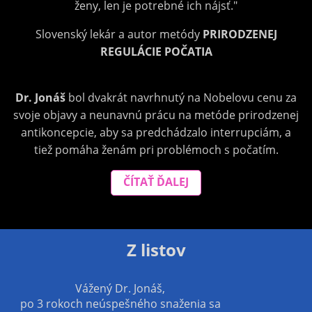
ženy, len je potrebné ich nájsť."
Slovenský lekár a autor metódy
PRIRODZENEJ
REGULÁCIE POČATIA
Dr. Jonáš
bol dvakrát navrhnutý na Nobelovu cenu za
svoje objavy a neunavnú prácu na metóde prirodzenej
antikoncepcie, aby sa predchádzalo interrupciám, a
tiež pomáha ženám pri problémoch s počatím.
ČÍTAŤ ĎALEJ
Z listov
Vážený Dr. Jonáš,
po 3 rokoch neúspešného snaženia sa