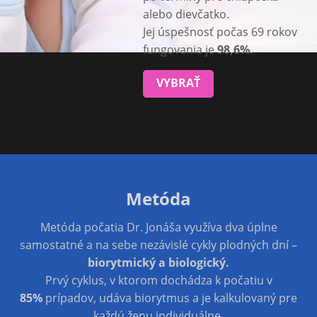
alebo dievčatko.
Jej úspešnosť počas 69 rokov
fungovania je
98,6%
.
VYBRAŤ
Metóda
Metóda počatia Dr. Jonáša využíva dva úplne
samostatné a na sebe nezávislé cykly plodných dní –
biorytmický a biologický.
Prvý cyklus, v ktorom dochádza k počatiu v
85%
prípadov, udáva biorytmus a je kalkulovaný pre
každú ženu individuálne.