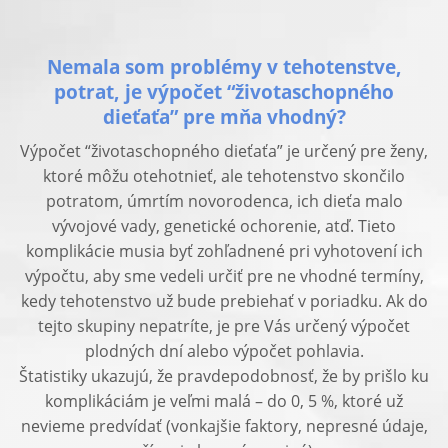
Nemala som problémy v tehotenstve,
potrat, je výpočet “životaschopného
dieťaťa” pre mňa vhodný?
Výpočet “životaschopného dieťaťa” je určený pre ženy,
ktoré môžu otehotnieť, ale tehotenstvo skončilo
potratom, úmrtím novorodenca, ich dieťa malo
vývojové vady, genetické ochorenie, atď. Tieto
komplikácie musia byť zohľadnené pri vyhotovení ich
výpočtu, aby sme vedeli určiť pre ne vhodné termíny,
kedy tehotenstvo už bude prebiehať v poriadku. Ak do
tejto skupiny nepatríte, je pre Vás určený výpočet
plodných dní alebo výpočet pohlavia.
Štatistiky ukazujú, že pravdepodobnosť, že by prišlo ku
komplikáciám je veľmi malá – do 0, 5 %, ktoré už
nevieme predvídať (vonkajšie faktory, nepresné údaje,