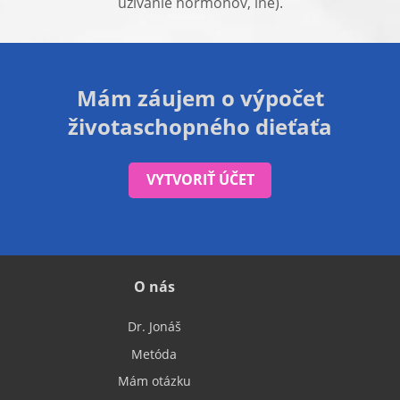
užívanie hormónov, iné).
Mám záujem o výpočet
životaschopného dieťaťa
VYTVORIŤ ÚČET
O nás
Dr. Jonáš
Metóda
Mám otázku