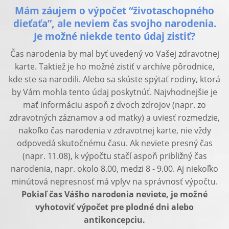
Mám záujem o výpočet “životaschopného
dieťaťa”, ale neviem čas svojho narodenia.
Je možné niekde tento údaj zistiť?
Čas narodenia by mal byť uvedený vo Vašej zdravotnej
karte. Taktiež je ho možné zistiť v archíve pôrodnice,
kde ste sa narodili. Alebo sa skúste spýtať rodiny, ktorá
by Vám mohla tento údaj poskytnúť. Najvhodnejšie je
mať informáciu aspoň z dvoch zdrojov (napr. zo
zdravotných záznamov a od matky) a uviesť rozmedzie,
nakoľko čas narodenia v zdravotnej karte, nie vždy
odpovedá skutočnému času. Ak neviete presný čas
(napr. 11.08), k výpočtu stačí aspoň približný čas
narodenia, napr. okolo 8.00, medzi 8 - 9.00. Aj niekoľko
minútová nepresnosť má vplyv na správnosť výpočtu.
Pokiaľ čas Vášho narodenia neviete, je možné
vyhotoviť výpočet pre plodné dni alebo
antikoncepciu.