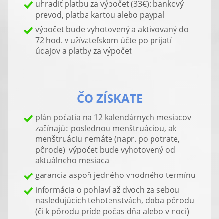
uhradiť platbu za výpočet (33€): bankový
prevod, platba kartou alebo paypal
výpočet bude vyhotovený a aktivovaný do
72 hod. v užívateľskom účte po prijatí
údajov a platby za výpočet
ČO ZÍSKATE
plán počatia na 12 kalendárnych mesiacov
začínajúc poslednou menštruáciou, ak
menštruáciu nemáte (napr. po potrate,
pôrode), výpočet bude vyhotovený od
aktuálneho mesiaca
garancia aspoň jedného vhodného termínu
informácia o pohlaví až dvoch za sebou
nasledujúcich tehotenstvách, doba pôrodu
(či k pôrodu príde počas dňa alebo v noci)