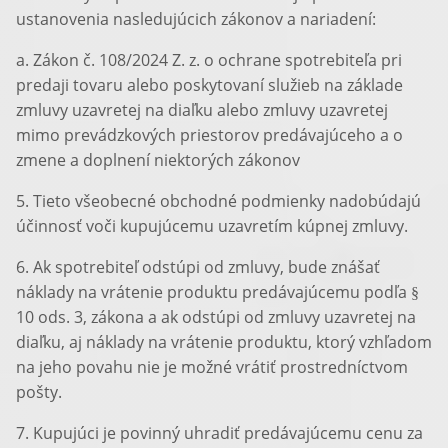
ustanovenia nasledujúcich zákonov a nariadení:
a. Zákon č. 108/2024 Z. z. o ochrane spotrebiteľa pri
predaji tovaru alebo poskytovaní služieb na základe
zmluvy uzavretej na diaľku alebo zmluvy uzavretej
mimo prevádzkových priestorov predávajúceho a o
zmene a doplnení niektorých zákonov
5. Tieto všeobecné obchodné podmienky nadobúdajú
účinnosť voči kupujúcemu uzavretím kúpnej zmluvy.
6. Ak spotrebiteľ odstúpi od zmluvy, bude znášať
náklady na vrátenie produktu predávajúcemu podľa §
10 ods. 3, zákona a ak odstúpi od zmluvy uzavretej na
diaľku, aj náklady na vrátenie produktu, ktorý vzhľadom
na jeho povahu nie je možné vrátiť prostredníctvom
pošty.
7. Kupujúci je povinný uhradiť predávajúcemu cenu za