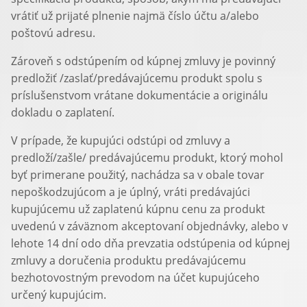
vrátiť už prijaté plnenie najmä číslo účtu a/alebo
poštovú adresu.
Zároveň s odstúpením od kúpnej zmluvy je povinný
predložiť /zaslať/predávajúcemu produkt spolu s
príslušenstvom vrátane dokumentácie a originálu
dokladu o zaplatení.
V prípade, že kupujúci odstúpi od zmluvy a
predloží/zašle/ predávajúcemu produkt, ktorý mohol
byť primerane použitý, nachádza sa v obale tovar
nepoškodzujúcom a je úplný, vráti predávajúci
kupujúcemu už zaplatenú kúpnu cenu za produkt
uvedenú v záväznom akceptovaní objednávky, alebo v
lehote 14 dní odo dňa prevzatia odstúpenia od kúpnej
zmluvy a doručenia produktu predávajúcemu
bezhotovostným prevodom na účet kupujúceho
určený kupujúcim.