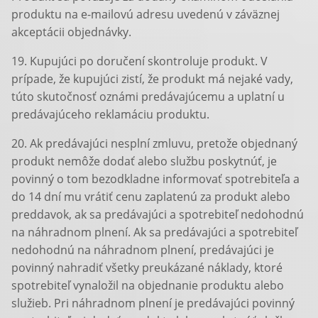
produktu na e-mailovú adresu uvedenú v záväznej
akceptácii objednávky.
19. Kupujúci po doručení skontroluje produkt. V
prípade, že kupujúci zistí, že produkt má nejaké vady,
túto skutočnosť oznámi predávajúcemu a uplatní u
predávajúceho reklamáciu produktu.
20. Ak predávajúci nesplní zmluvu, pretože objednaný
produkt nemôže dodať alebo službu poskytnúť, je
povinný o tom bezodkladne informovať spotrebiteľa a
do 14 dní mu vrátiť cenu zaplatenú za produkt alebo
preddavok, ak sa predávajúci a spotrebiteľ nedohodnú
na náhradnom plnení. Ak sa predávajúci a spotrebiteľ
nedohodnú na náhradnom plnení, predávajúci je
povinný nahradiť všetky preukázané náklady, ktoré
spotrebiteľ vynaložil na objednanie produktu alebo
služieb. Pri náhradnom plnení je predávajúci povinný