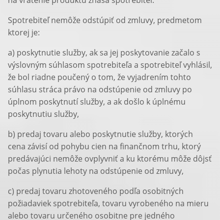
na vrátenie produktu znáša spotrebiteľ.
Spotrebiteľ nemôže odstúpiť od zmluvy, predmetom
ktorej je:
a) poskytnutie služby, ak sa jej poskytovanie začalo s
výslovným súhlasom spotrebiteľa a spotrebiteľ vyhlásil,
že bol riadne poučený o tom, že vyjadrením tohto
súhlasu stráca právo na odstúpenie od zmluvy po
úplnom poskytnutí služby, a ak došlo k úplnému
poskytnutiu služby,
b) predaj tovaru alebo poskytnutie služby, ktorých
cena závisí od pohybu cien na finančnom trhu, ktorý
predávajúci nemôže ovplyvniť a ku ktorému môže dôjsť
počas plynutia lehoty na odstúpenie od zmluvy,
c) predaj tovaru zhotoveného podľa osobitných
požiadaviek spotrebiteľa, tovaru vyrobeného na mieru
alebo tovaru určeného osobitne pre jedného