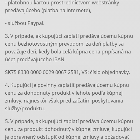
- platobnou kartou prostredníctvom webstránky
predávajúceho (platba na internete),
- službou Paypal.
3. V prípade, ak kupujúci zaplatí predávajúcemu kúpnu
cenu bezhotovostným prevodom, za deň platby sa
považuje deň, kedy bola celá kúpna cena pripísaná na
účet predávajúceho IBAN:
SK75 8330 0000 0029 0067 2581, VS: číslo objednávky.
4. Kupujúci je povinný zaplatiť predávajúcemu kúpnu
cenu za dohodnutý produkt v lehote podľa kúpnej
zmluvy, najneskôr však pred začatím poskytovania
služby/produktu.
5. V prípade, ak kupujúci zaplatí predávajúcemu kúpnu
cenu za produkt dohodnutý v kúpnej zmluve, kupujúci
je oprávnený odstúpiť od kúpnej zmluvy a požadovať