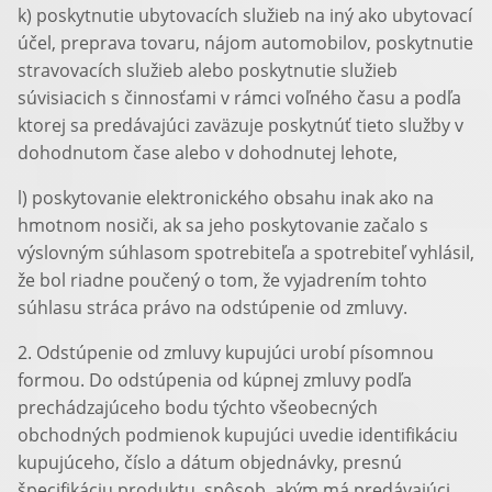
k) poskytnutie ubytovacích služieb na iný ako ubytovací
účel, preprava tovaru, nájom automobilov, poskytnutie
stravovacích služieb alebo poskytnutie služieb
súvisiacich s činnosťami v rámci voľného času a podľa
ktorej sa predávajúci zaväzuje poskytnúť tieto služby v
dohodnutom čase alebo v dohodnutej lehote,
l) poskytovanie elektronického obsahu inak ako na
hmotnom nosiči, ak sa jeho poskytovanie začalo s
výslovným súhlasom spotrebiteľa a spotrebiteľ vyhlásil,
že bol riadne poučený o tom, že vyjadrením tohto
súhlasu stráca právo na odstúpenie od zmluvy.
2. Odstúpenie od zmluvy kupujúci urobí písomnou
formou. Do odstúpenia od kúpnej zmluvy podľa
prechádzajúceho bodu týchto všeobecných
obchodných podmienok kupujúci uvedie identifikáciu
kupujúceho, číslo a dátum objednávky, presnú
špecifikáciu produktu, spôsob, akým má predávajúci