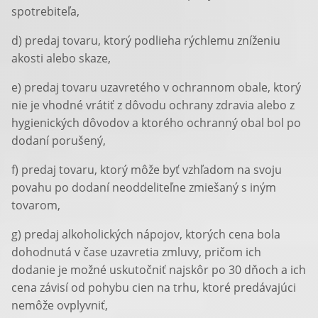
spotrebiteľa,
d) predaj tovaru, ktorý podlieha rýchlemu zníženiu
akosti alebo skaze,
e) predaj tovaru uzavretého v ochrannom obale, ktorý
nie je vhodné vrátiť z dôvodu ochrany zdravia alebo z
hygienických dôvodov a ktorého ochranný obal bol po
dodaní porušený,
f) predaj tovaru, ktorý môže byť vzhľadom na svoju
povahu po dodaní neoddeliteľne zmiešaný s iným
tovarom,
g) predaj alkoholických nápojov, ktorých cena bola
dohodnutá v čase uzavretia zmluvy, pričom ich
dodanie je možné uskutočniť najskôr po 30 dňoch a ich
cena závisí od pohybu cien na trhu, ktoré predávajúci
nemôže ovplyvniť,