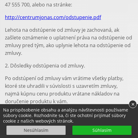
47 555 700, alebo na stránke:
http://centrumjonas.com/odstupenie.pdf
Lehota na odstúpenie od zmluvy je zachovaná, ak
zašlete oznámenie o uplatnení práva na odstúpenie od
zmluvy pred tým, ako uplynie lehota na odstúpenie od
zmluvy.
2. Dôsledky odstúpenia od zmluvy.
Po odstúpení od zmluvy vám vrátime všetky platby,
ktoré ste uhradili v súvislosti s uzavretím zmluvy,
najmä kúpnu cenu produktu vrátane nákladov na
doručenie produktu k vám.
×
Na prispôsobenie obsahu a analýzu návštevnosti používame
Platby vám budú vrátené bez zbytočného odkladu,
súbory cookie. Rozhodnite sa, či ste ochotní prijímať súbory
cookie z našich webových stránok.
najneskôr do 14 dní odo dňa, keď nám bude doručené
vaše oznámenie o odstúpení od zmluvy. Ich úhrada
Nesúhlasím
Súhlasím
bude uskutočnená rovnakým spôsobom, aký ste