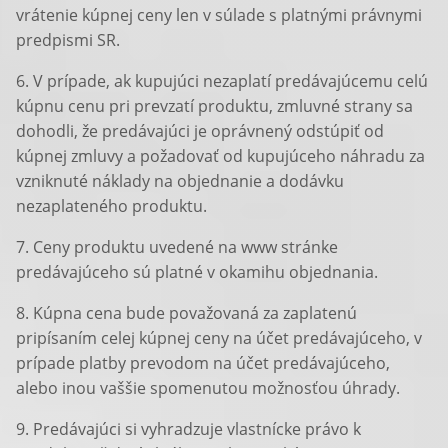
vrátenie kúpnej ceny len v súlade s platnými právnymi
predpismi SR.
6. V prípade, ak kupujúci nezaplatí predávajúcemu celú
kúpnu cenu pri prevzatí produktu, zmluvné strany sa
dohodli, že predávajúci je oprávnený odstúpiť od
kúpnej zmluvy a požadovať od kupujúceho náhradu za
vzniknuté náklady na objednanie a dodávku
nezaplateného produktu.
7. Ceny produktu uvedené na www stránke
predávajúceho sú platné v okamihu objednania.
8. Kúpna cena bude považovaná za zaplatenú
pripísaním celej kúpnej ceny na účet predávajúceho, v
prípade platby prevodom na účet predávajúceho,
alebo inou vaššie spomenutou možnosťou úhrady.
9. Predávajúci si vyhradzuje vlastnícke právo k