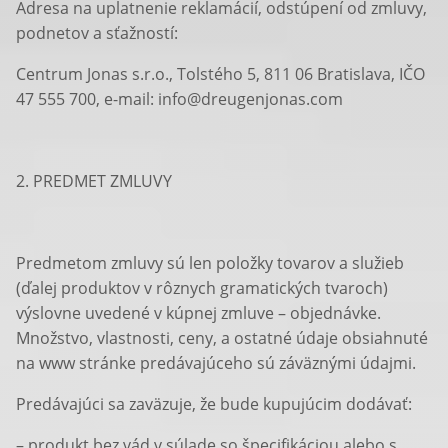
Adresa na uplatnenie reklamácií, odstúpení od zmluvy,
podnetov a sťažností:
Centrum Jonas s.r.o., Tolstého 5, 811 06 Bratislava, IČO
47 555 700, e-mail: info@dreugenjonas.com
2. PREDMET ZMLUVY
Predmetom zmluvy sú len položky tovarov a služieb
(ďalej produktov v rôznych gramatických tvaroch)
výslovne uvedené v kúpnej zmluve – objednávke.
Množstvo, vlastnosti, ceny, a ostatné údaje obsiahnuté
na www stránke predávajúceho sú záväznými údajmi.
Predávajúci sa zaväzuje, že bude kupujúcim dodávať:
– produkt bez vád v súlade so špecifikáciou alebo s