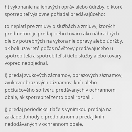
h) vykonanie naliehavých opráv alebo údržby, o ktoré
spotrebiteľ výslovne požiadal predávajúceho;
to neplatí pre zmluvy o službách a zmluvy, ktorých
predmetom je predaj iného tovaru ako náhradných
dielov potrebných na vykonanie opravy alebo údržby,
ak boli uzavreté počas návštevy predávajúceho u
spotrebiteľa a spotrebiteľ si tieto služby alebo tovary
vopred neobjednal,
i) predaj zvukových záznamov, obrazových záznamov,
zvukovoobrazových záznamov, kníh alebo
počítačového softvéru predávaných v ochrannom
obale, ak spotrebiteľ tento obal rozbalil,
j) predaj periodickej tlače s výnimkou predaja na
základe dohody o predplatnom a predaj kníh
nedodávaných v ochrannom obale,