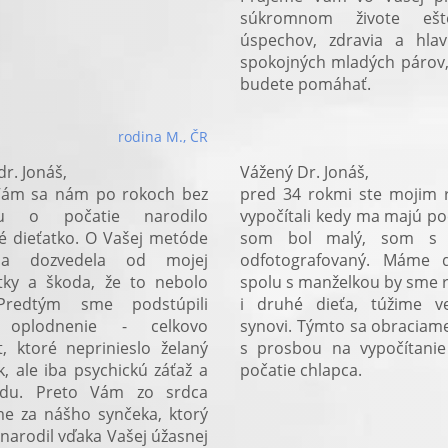
súkromnom živote ešt
úspechov, zdravia a hlav
spokojných mladých párov
budete pomáhať.
rodina M., ČR
r. Jonáš,
Vážený Dr. Jonáš,
Vám sa nám po rokoch bez
pred 34 rokmi ste mojim 
hu o počatie narodilo
vypočítali kedy ma majú po
é dieťatko. O Vašej metóde
som bol malý, som s 
a dozvedela od mojej
odfotografovaný. Máme 
tky a škoda, že to nebolo
spolu s manželkou by sme r
Predtým sme podstúpili
i druhé dieťa, túžime v
 oplodnenie - celkovo
synovi. Týmto sa obraciam
át, ktoré neprinieslo želaný
s prosbou na vypočítanie
k, ale iba psychickú záťaž a
počatie chlapca.
du. Preto Vám zo srdca
e za nášho synčeka, ktorý
narodil vďaka Vašej úžasnej