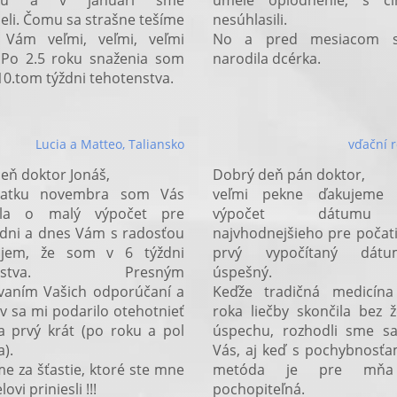
ášku a v januári sme
umelé oplodnenie, s 
eli. Čomu sa strašne tešíme
nesúhlasili.
Vám veľmi, veľmi, veľmi
No a pred mesiacom 
 Po 2.5 roku snaženia som
narodila dcérka.
 10.tom týždni tehotenstva.
Lucia a Matteo, Taliansko
vďační r
eň doktor Jonáš,
Dobrý deň pán doktor,
iatku novembra som Vás
veľmi pekne ďakujeme
ala o malý výpočet pre
výpočet dátum
dni a dnes Vám s radosťou
najvhodnejšieho pre počat
jem, že som v 6 týždni
prvý vypočítaný dát
tenstva. Presným
úspešný.
vaním Vašich odporúčaní a
Keďže tradičná medicína
v sa mi podarilo otehotnieť
roka liečby skončila bez 
 prvý krát (po roku a pol
úspechu, rozhodli sme sa
).
Vás, aj keď s pochybnosťa
e za šťastie, ktoré ste mne
metóda je pre mňa
ovi priniesli !!!
pochopiteľná.