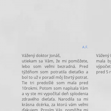
A.F.
Vážený doktor Jonáš,
Vážený 
utiekam sa Vám, že mi pomôžete,
mala b
lebo som veľmi bezradná. Pred
výpočet
týždňom som potratila dietaťko a
pred 5 
bol to už v poradí môj štvrtý potrat.
Tie tri predošlé som mala pred
10rokmi. Potom som napísala Vám
a vy ste mi vypočítal deň splodenia
zdravého dieťaťa. Narodila sa mi
krásna dcérka, za ktorú vám veľmi
ďakujem. Prosím Vás, pomôžte mi