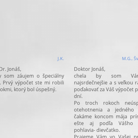
J.K.
M.G., Š
Dr. Jonáš,
Doktor Jonáš,
y som záujem o špeciálny
chela by som V
. Prvý výpočet ste mi robili
najsrdečnejšie a s veľkou 
rokmi, ktorý bol úspešný.
poďakovať za Váš výpočet 
dní.
Po troch rokoch neús
otehotnenia a jedného 
čakáme koncom mája prír
ešte aj podľa Vášho 
pohlavia- dievčatko.
Prajeme Vám vo Vašej pr