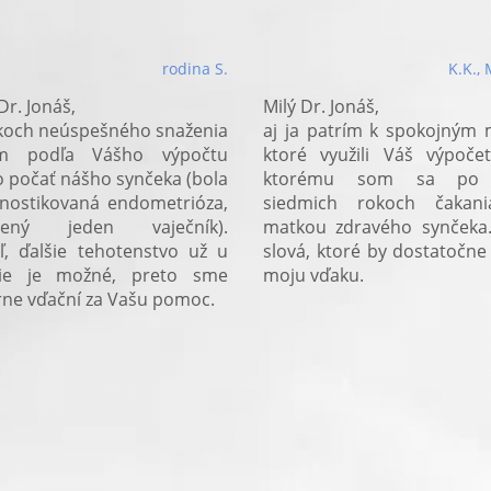
rodina S.
K.K.,
Dr. Jonáš,
Milý Dr. Jonáš,
koch neúspešného snaženia
aj ja patrím k spokojným
m podľa Vášho výpočtu
ktoré využili Váš výpoče
o počať nášho synčeka (bola
ktorému som sa po 
nostikovaná endometrióza,
siedmich rokoch čakani
nený jeden vaječník).
matkou zdravého synčeka.
ľ, ďalšie tehotenstvo už u
slová, ktoré by dostatočne 
e je možné, preto sme
moju vďaku.
ne vďační za Vašu pomoc.