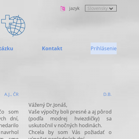
jazyk
tázku
Kontakt
Prihlásenie
A.J., ČR
D.B.
Vážený Dr.Jonáš,
 čo som
Vaše výpočty boli presné a aj pôrod
ch dní,
(podľa modrej hviezdičky) sa
darilo
uskutočnil v nočných hodinách.
navrhol
Chcela by som Vás požiadať o