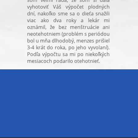
som veľmi rada, že som si dala
vyhotoviť Váš výpočet plodných
dní, nakoľko sme sa o dieťa snažili
viac ako dva roky a lekár mi
oznámil, že bez menštruácie ani
neotehotniem (problém s periódou
bol u mňa dlhodobý, menzes prišiel
3-4 krát do roka, po jeho vyvolaní).
Podľa výpočtu sa mi po niekoľkých
mesiacoch podarilo otehotnieť.