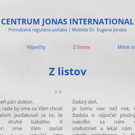
CENTRUM JONAS INTERNATIONAL
Prirodzená regulácia počatia | Metóda Dr. Eugena Jonáša
Výpočty
Z listov
Mám o
Z listov
K.A.
eň pán doktor,
Dobrý deň,
 rade by sme sa Vám chceli
je tomu viac než rok,
elom poďakovať za to, že
žiadala o výpočet plodný
e druhé bábätko. V
nakoľko sa nám ne
bri sme Vám zaslali
otehotnieť a lekár nám 