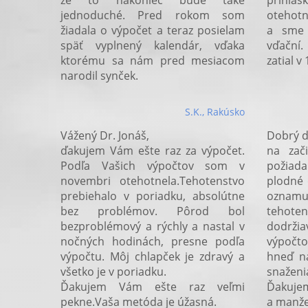
že to nakoniec bude také
prihl
jednoduché. Pred rokom som
otehotn
žiadala o výpočet a teraz posielam
a sme 
späť vyplnený kalendár, vďaka
vďační.
ktorému sa nám pred mesiacom
zatial v
narodil synček.
S.K., Rakúsko
Vážený Dr. Jonáš,
Dobrý d
ďakujem Vám ešte raz za výpočet.
na zač
Podľa Vašich výpočtov som v
požiad
novembri otehotnela.Tehotenstvo
plodné 
prebiehalo v poriadku, absolútne
oznamu
bez problémov. Pôrod bol
teho
bezproblémový a rýchly a nastal v
dodržia
nočných hodinách, presne podľa
výpočto
výpočtu. Môj chlapček je zdravý a
hneď na
všetko je v poriadku.
snaženia
Ďakujem Vám ešte raz veľmi
Ďakujem
pekne.Vaša metóda je úžasná.
a manžel