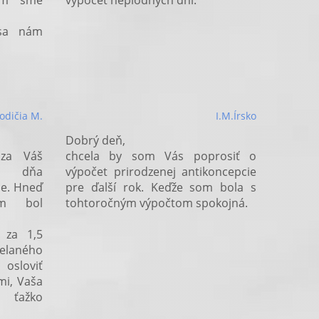
čím sme
výpočet neplodných dní.
sa nám
odičia M.
I.M.Írsko
Dobrý deň,
 za Váš
chcela by som Vás poprosiť o
u dňa
výpočet prirodzenej antikoncepcie
ie. Hneď
pre ďalší rok. Keďže som bola s
um bol
tohtoročným výpočtom spokojná.
 za 1,5
želaného
 osloviť
mi, Vaša
 ťažko