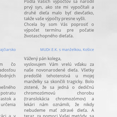
Podľa Vašich výpočtov sa narodil
prvý syn, ako ste mi vypočítali a
druhé dieťa malo byť dievčatko,
takže vaše výpočty presne vyšli.
Chcela by som Vás poprosiť o
výpočet termínu pre počatie
životaschopného dieťaťa.
vajčiarsko
MUDr.E.K. s manželkou, Košice
Vážený pán kolega,
ám čo
vyslovujem Vám vrelú vďaku za
radosťou
naše novonarodené dieťa. Všetky
plodných
predošlé tehotenstvá u mojej
manželky sa skončili tragicky. Bolo
pešného
zistené, že sa jedná o dedičnú
potratu
chromozómovú chorobu
astok a
(translokácia chromozómov) a
určenia
lekári nám oznámili, že nikdy
nebudeme mať zdravé dieťa. A
áci a v
teraz, za pomoci Vašej metódy, sa