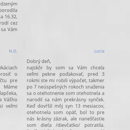
odzeným
orodila
a 16.32,
rodí cez
o sa Vám
N.D.
Lucia
Dobrý deň,
ikáciach
najskôr by som sa Vám chcela
rosiť o
veľmi pekne poďakovať, pred 3
čtu pre
rokmi ste mi robili výpočet, takmer
a. Máme
po 7 neúspešných rokoch snaženia
apčeka,
sa o otehotnenie som otehotnela a
ľa Vášho
narodil sa nám prekrásny synček.
i veľmi
Keď dovŕšil môj syn 13 mesiacov,
otehotnela som opäť, bol to pre
nás krásny zázrak, ale nanešťastie
som dieťa /dievčatko/ potratila.