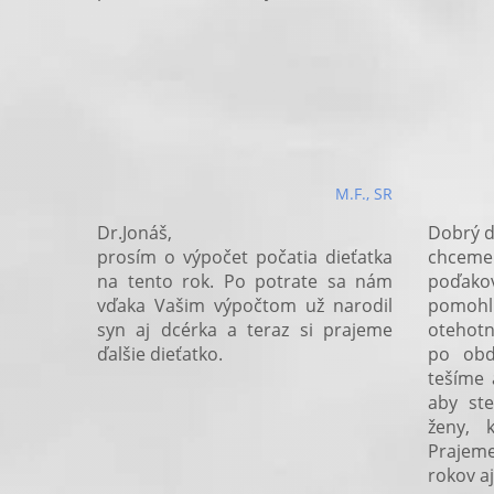
M.F., SR
Dr.Jonáš,
Dobrý d
prosím o výpočet počatia dieťatka
chceme
na tento rok. Po potrate sa nám
poďak
vďaka Vašim výpočtom už narodil
pomoh
syn aj dcérka a teraz si prajeme
otehot
ďalšie dieťatko.
po obd
tešíme 
aby ste
ženy, 
Prajeme
rokov a