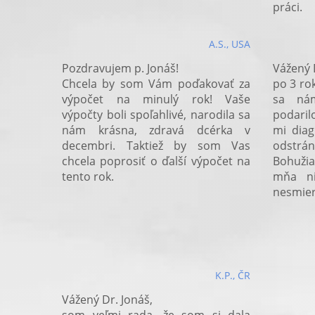
práci.
A.S., USA
Pozdravujem p. Jonáš!
Vážený 
Chcela by som Vám poďakovať za
po 3 ro
výpočet na minulý rok! Vaše
sa ná
výpočty boli spoľahlivé, narodila sa
podaril
nám krásna, zdravá dcérka v
mi diag
decembri. Taktiež by som Vas
odstrá
chcela poprosiť o ďalší výpočet na
Bohužia
tento rok.
mňa ni
nesmier
K.P., ČR
Vážený Dr. Jonáš,