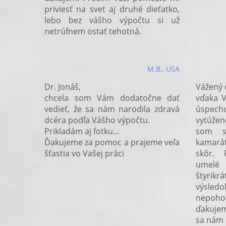
priviesť na svet aj druhé dieťatko,
lebo bez vášho výpočtu si už
netrúfnem ostať tehotná.
M.B., USA
Dr. Jonáš,
Vážený d
chcela som Vám dodatočne dať
vďaka 
vedieť, že sa nám narodila zdravá
úspec
dcéra podľa Vášho výpočtu.
vytúžen
Prikladám aj fotku...
som s
Ďakujeme za pomoc a prajeme veľa
kamará
šťastia vo Vašej práci
skôr. 
umelé
štyrikr
výsledo
nepoho
ďakujem
sa nám 