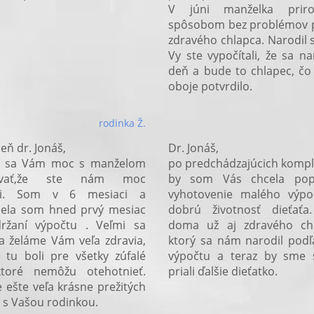
V júni manželka prir
spôsobom bez problémov p
zdravého chlapca. Narodil s
Vy ste vypočítali, že sa na
deň a bude to chlapec, č
oboje potvrdilo.
rodinka Ž.
eň dr. Jonáš,
Dr. Jonáš,
 sa Vám moc s manželom
po predchádzajúcich kompl
ovať,že ste nám moc
by som Vás chcela pop
li. Som v 6 mesiaci a
vyhotovenie malého výpo
nela som hned prvý mesiac
dobrú životnosť dieťať
ržaní výpočtu . Veľmi sa
doma už aj zdravého chl
a želáme Vám veľa zdravia,
ktorý sa nám narodil pod
 tu boli pre všetky zúfalé
výpočtu a teraz by sme s
ktoré nemôžu otehotnieť.
priali ďalšie dieťatko.
 ešte veľa krásne prežitých
j s Vašou rodinkou.