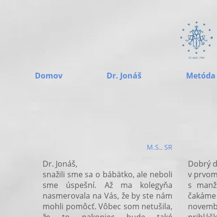
Domov
Dr. Jonáš
Metóda
M.S., SR
Dr. Jonáš,
Dobrý d
snažili sme sa o bábätko, ale neboli
v prvom
sme úspešní. Až ma kolegyňa
s manž
nasmerovala na Vás, že by ste nám
čakám
mohli pomôcť. Vôbec som netušila,
novem